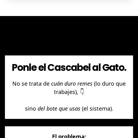
Leer más
En este ejemplo ficticio, tengo 5
clientes que gastan +/-$750 y quiero
tener 15 clientes al mes.
2. Interpreta los resultados
Ponle el Cascabel al Gato.
No se trata de
cuán duro remes
(lo duro que
trabajes), 👇
sino
del bote que usas
(el sistema).
El problema: