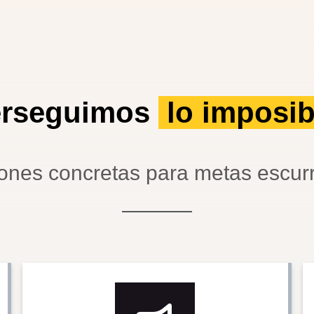
erseguimos
lo imposi
ones concretas para metas escurr