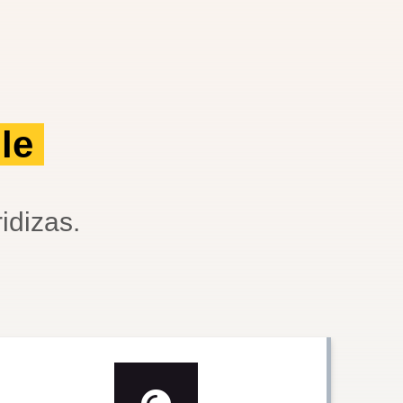
ble
idizas.