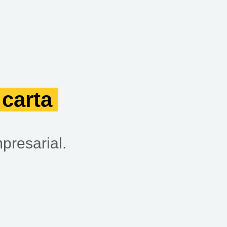
 carta
presarial.