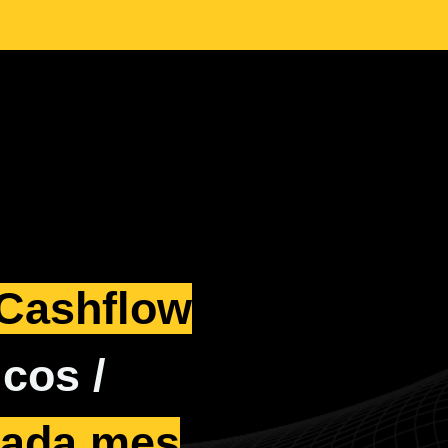
Cashflow
cos /
ada mes